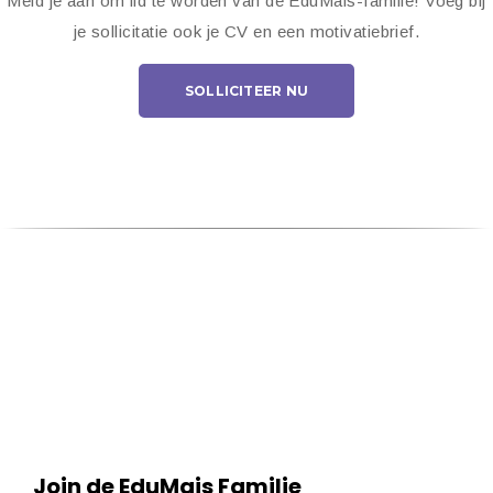
Meld je aan om lid te worden van de EduMais-familie! Voeg bij
je sollicitatie ook je CV en een motivatiebrief.
SOLLICITEER NU
Join de EduMais Familie