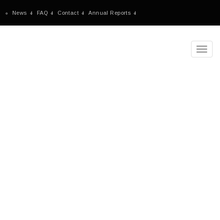
News
FAQ
Contact
Annual Reports
Toggl
navig
Missão
Home
-
Missão